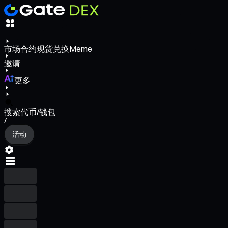
市场
合约
现货
兑换
Meme
邀请
更多
搜索代币/钱包
/
活动