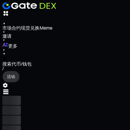
市场
合约
现货
兑换
Meme
邀请
更多
搜索代币/钱包
/
活动