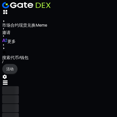
市场
合约
现货
兑换
Meme
邀请
更多
搜索代币/钱包
/
活动