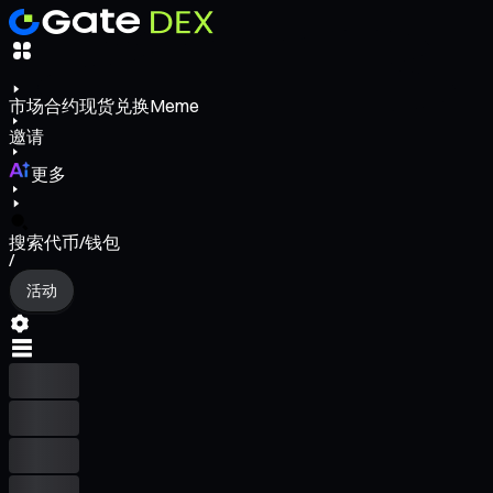
市场
合约
现货
兑换
Meme
邀请
更多
搜索代币/钱包
/
活动