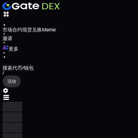
市场
合约
现货
兑换
Meme
邀请
更多
搜索代币/钱包
/
活动