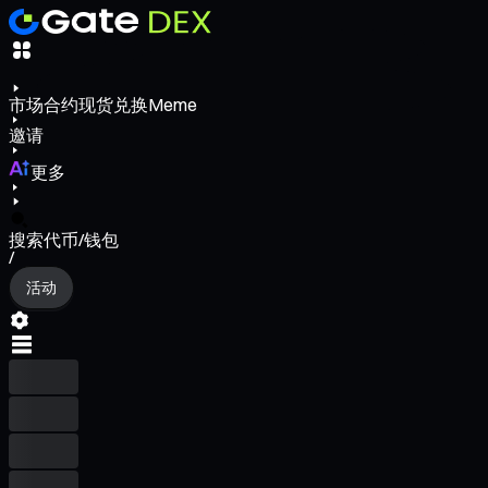
市场
合约
现货
兑换
Meme
邀请
更多
搜索代币/钱包
/
活动