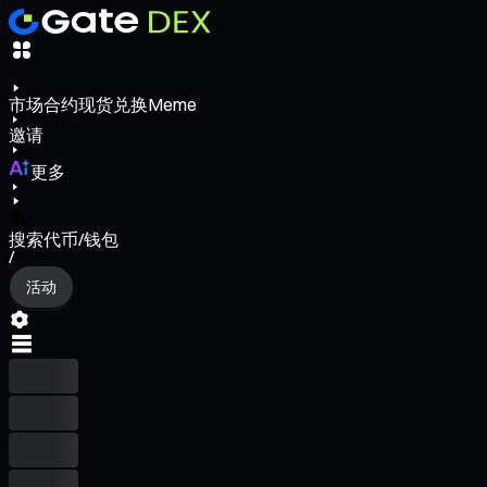
市场
合约
现货
兑换
Meme
邀请
更多
搜索代币/钱包
/
活动