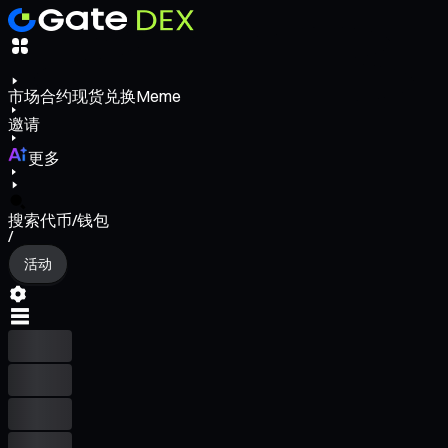
市场
合约
现货
兑换
Meme
邀请
更多
搜索代币/钱包
/
活动