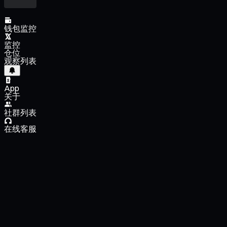
钱包监控
监控
仓位
观察列表
App
关于
社群列表
在线客服