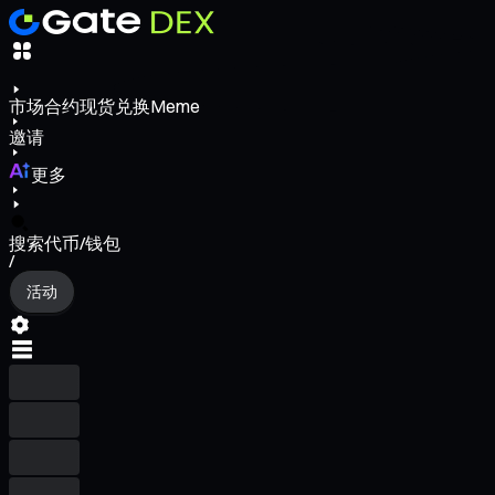
市场
合约
现货
兑换
Meme
邀请
更多
搜索代币/钱包
/
活动