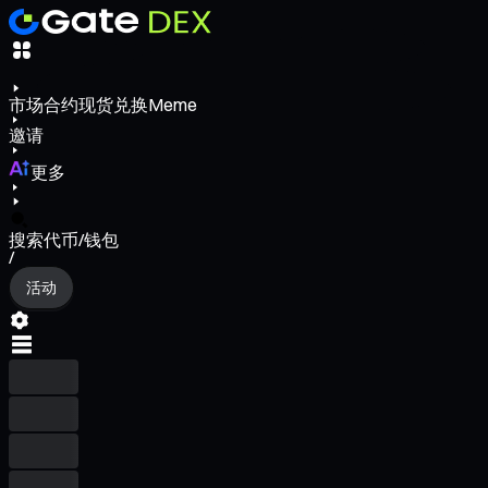
市场
合约
现货
兑换
Meme
邀请
更多
搜索代币/钱包
/
活动