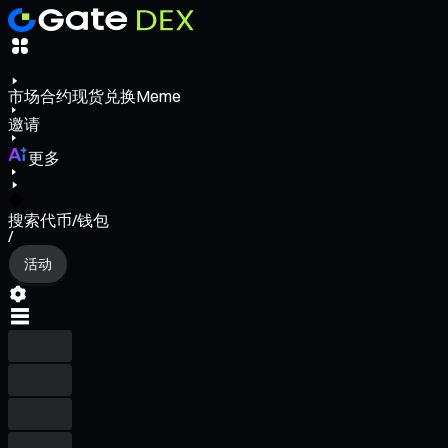
市场
合约
现货
兑换
Meme
邀请
更多
搜索代币/钱包
/
活动