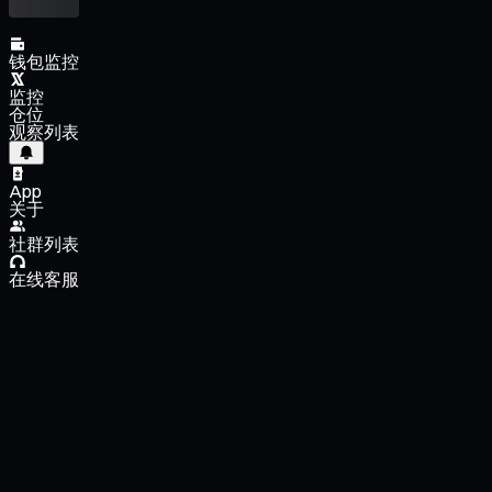
钱包监控
监控
仓位
观察列表
App
关于
社群列表
在线客服