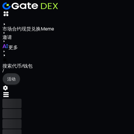
市场
合约
现货
兑换
Meme
邀请
更多
搜索代币/钱包
/
活动