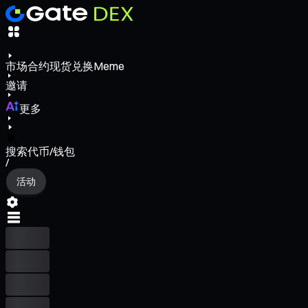
市场
合约
现货
兑换
Meme
邀请
更多
搜索代币/钱包
/
活动