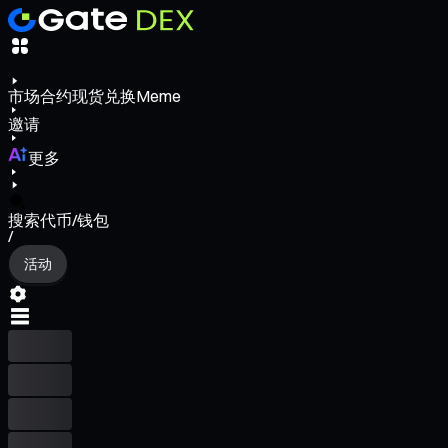
市场
合约
现货
兑换
Meme
邀请
更多
搜索代币/钱包
/
活动