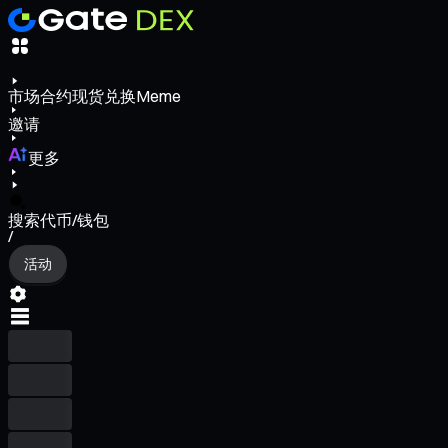
市场
合约
现货
兑换
Meme
邀请
更多
搜索代币/钱包
/
活动