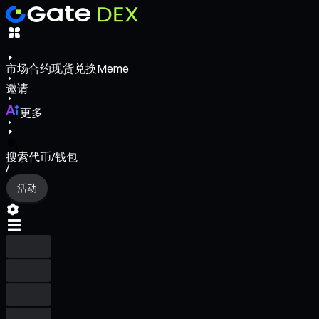
市场
合约
现货
兑换
Meme
邀请
更多
搜索代币/钱包
/
活动