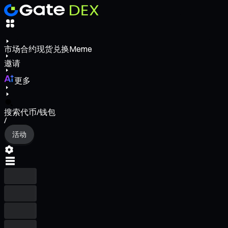
市场
合约
现货
兑换
Meme
邀请
更多
搜索代币/钱包
/
活动