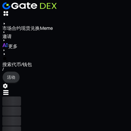
市场
合约
现货
兑换
Meme
邀请
更多
搜索代币/钱包
/
活动