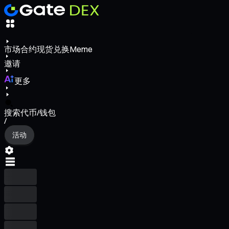
市场
合约
现货
兑换
Meme
邀请
更多
搜索代币/钱包
/
活动