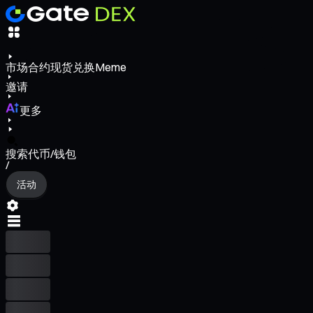
市场
合约
现货
兑换
Meme
邀请
更多
搜索代币/钱包
/
活动