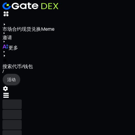
市场
合约
现货
兑换
Meme
邀请
更多
搜索代币/钱包
/
活动