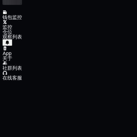
钱包监控
监控
仓位
观察列表
App
关于
社群列表
在线客服