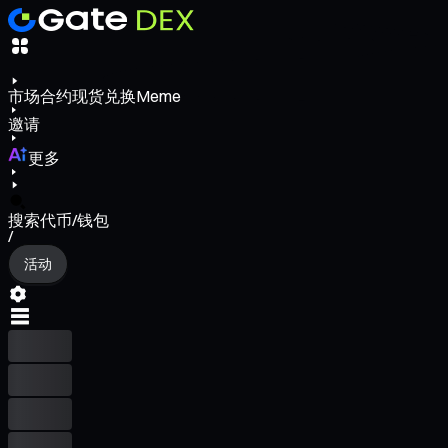
市场
合约
现货
兑换
Meme
邀请
更多
搜索代币/钱包
/
活动