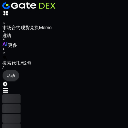
市场
合约
现货
兑换
Meme
邀请
更多
搜索代币/钱包
/
活动