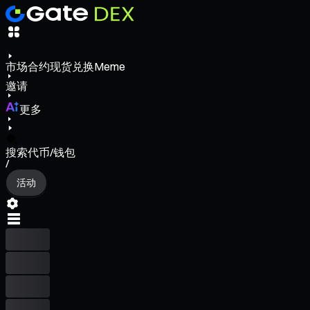
市场
合约
现货
兑换
Meme
邀请
更多
搜索代币/钱包
/
活动