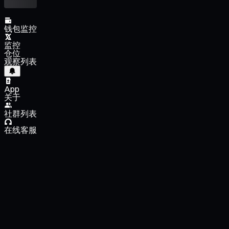
钱包监控
监控
仓位
观察列表
App
关于
社群列表
在线客服