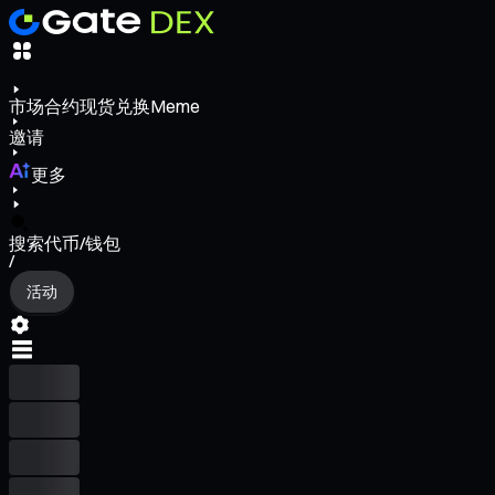
市场
合约
现货
兑换
Meme
邀请
更多
搜索代币/钱包
/
活动