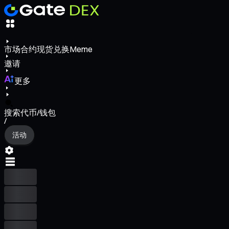
市场
合约
现货
兑换
Meme
邀请
更多
搜索代币/钱包
/
活动