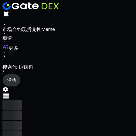
市场
合约
现货
兑换
Meme
邀请
更多
搜索代币/钱包
/
活动