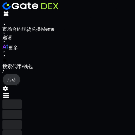
市场
合约
现货
兑换
Meme
邀请
更多
搜索代币/钱包
/
活动