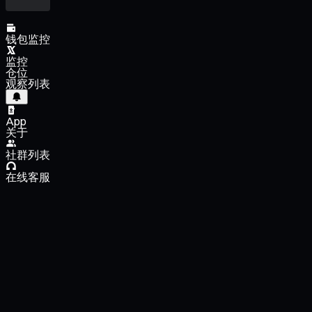
钱包监控
监控
仓位
观察列表
App
关于
社群列表
在线客服