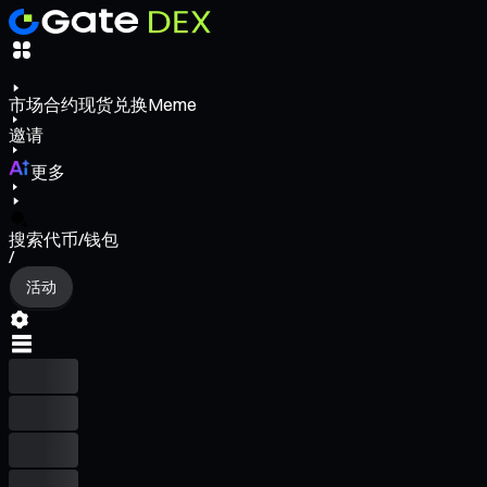
市场
合约
现货
兑换
Meme
邀请
更多
搜索代币/钱包
/
活动