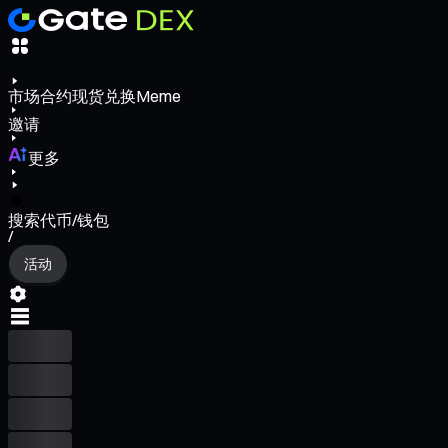
市场
合约
现货
兑换
Meme
邀请
更多
搜索代币/钱包
/
活动