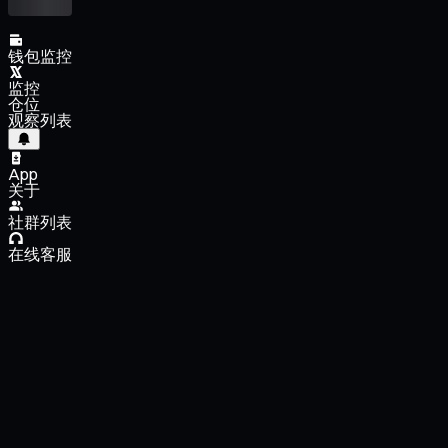
钱包监控
监控
仓位
观察列表
App
关于
社群列表
在线客服