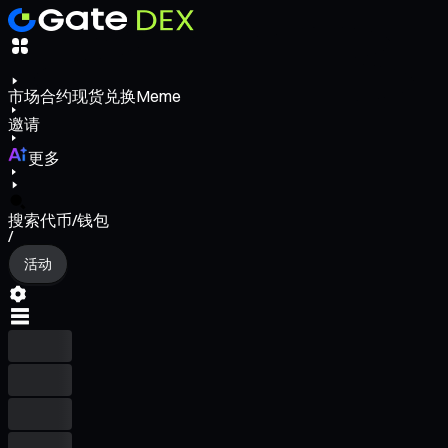
市场
合约
现货
兑换
Meme
邀请
更多
搜索代币/钱包
/
活动