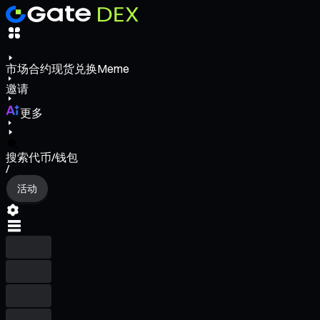
市场
合约
现货
兑换
Meme
邀请
更多
搜索代币/钱包
/
活动