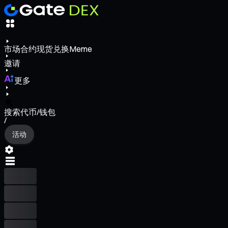
市场
合约
现货
兑换
Meme
邀请
更多
搜索代币/钱包
/
活动