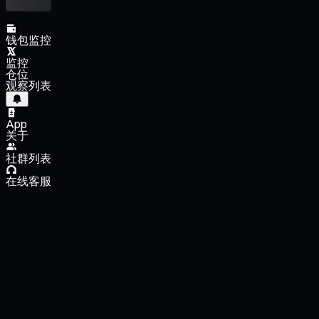
钱包监控
监控
仓位
观察列表
App
关于
社群列表
在线客服