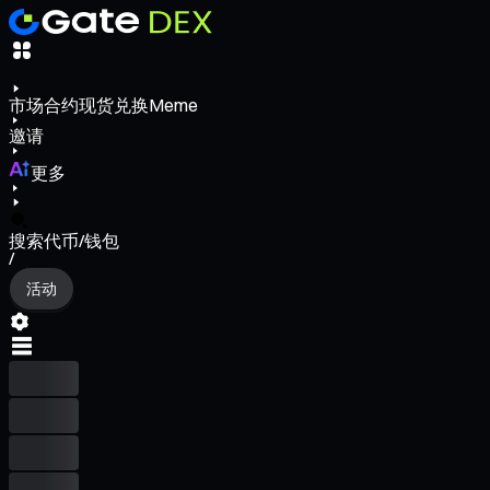
市场
合约
现货
兑换
Meme
邀请
更多
搜索代币/钱包
/
活动