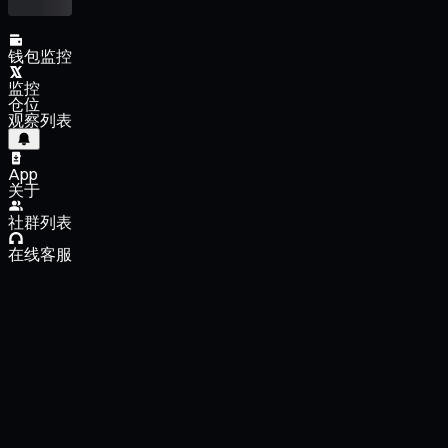
钱包监控
监控
仓位
观察列表
App
关于
社群列表
在线客服