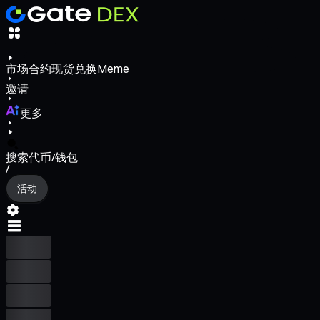
市场
合约
现货
兑换
Meme
邀请
更多
搜索代币/钱包
/
活动