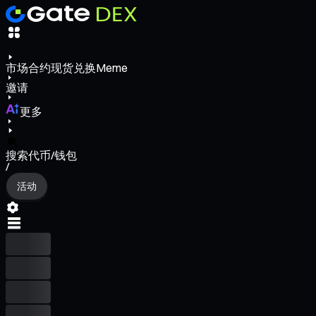
市场
合约
现货
兑换
Meme
邀请
更多
搜索代币/钱包
/
活动