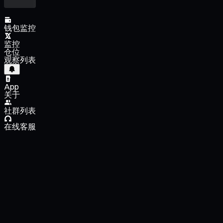
钱包监控
监控
仓位
观察列表
App
关于
社群列表
在线客服