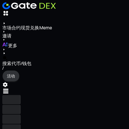
市场
合约
现货
兑换
Meme
邀请
更多
搜索代币/钱包
/
活动