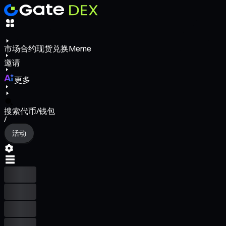
市场
合约
现货
兑换
Meme
邀请
更多
搜索代币/钱包
/
活动