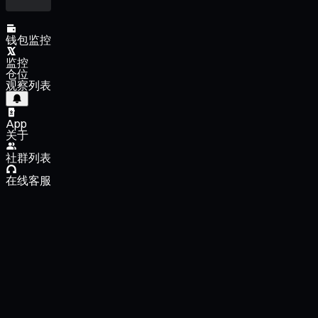
钱包监控
监控
仓位
观察列表
App
关于
社群列表
在线客服