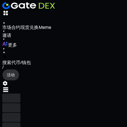
市场
合约
现货
兑换
Meme
邀请
更多
搜索代币/钱包
/
活动