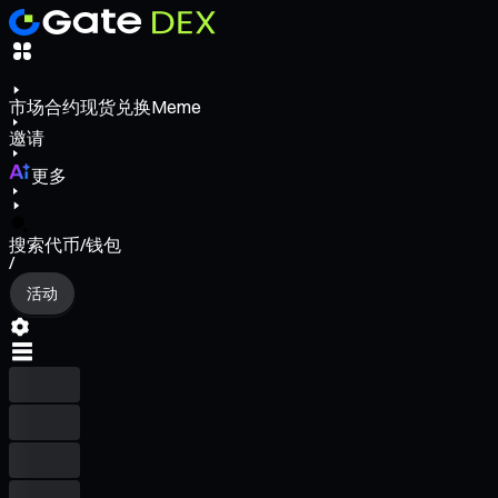
市场
合约
现货
兑换
Meme
邀请
更多
搜索代币/钱包
/
活动