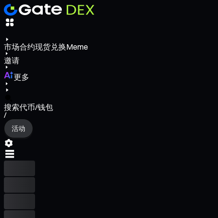
市场
合约
现货
兑换
Meme
邀请
更多
搜索代币/钱包
/
活动