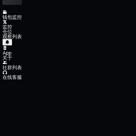
钱包监控
监控
仓位
观察列表
App
关于
社群列表
在线客服