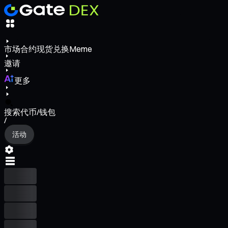
市场
合约
现货
兑换
Meme
邀请
更多
搜索代币/钱包
/
活动