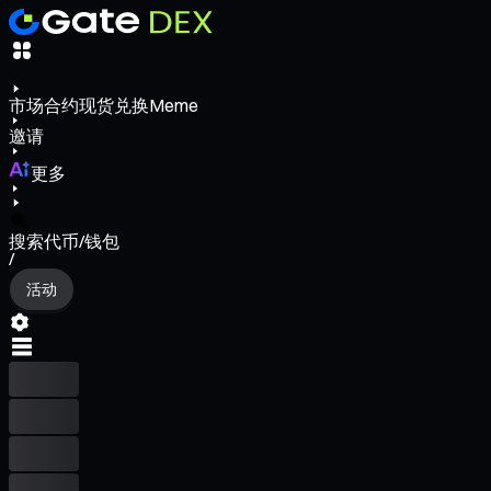
市场
合约
现货
兑换
Meme
邀请
更多
搜索代币/钱包
/
活动