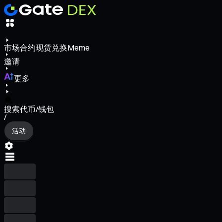
市场
合约
现货
兑换
Meme
邀请
更多
搜索代币/钱包
/
活动