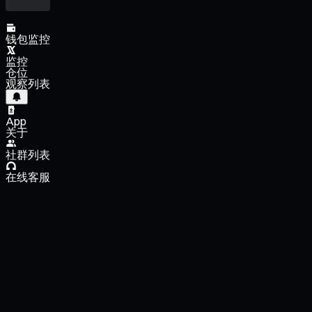
钱包监控
监控
仓位
观察列表
App
关于
社群列表
在线客服