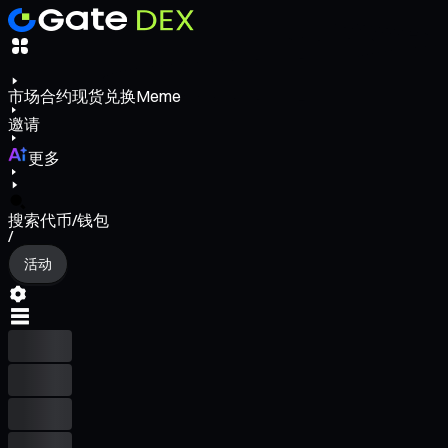
市场
合约
现货
兑换
Meme
邀请
更多
搜索代币/钱包
/
活动