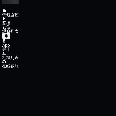
钱包监控
监控
仓位
观察列表
App
关于
社群列表
在线客服