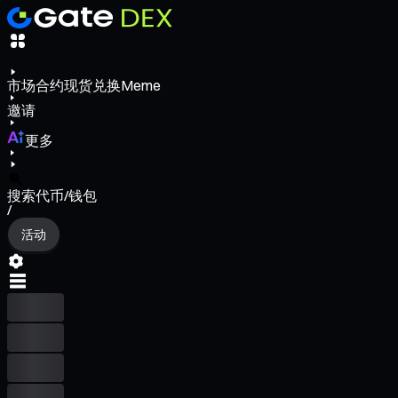
市场
合约
现货
兑换
Meme
邀请
更多
搜索代币/钱包
/
活动