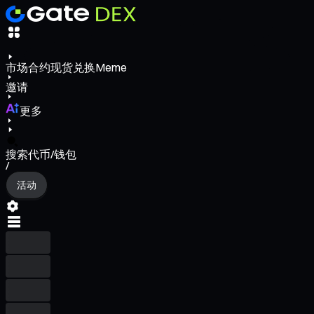
市场
合约
现货
兑换
Meme
邀请
更多
搜索代币/钱包
/
活动