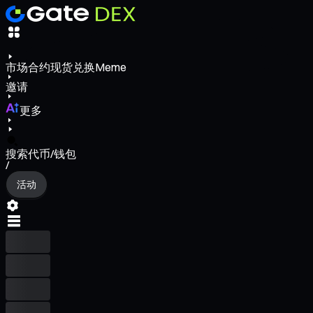
市场
合约
现货
兑换
Meme
邀请
更多
搜索代币/钱包
/
活动