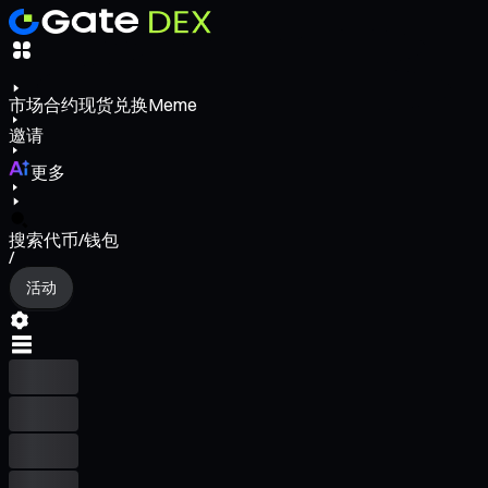
市场
合约
现货
兑换
Meme
邀请
更多
搜索代币/钱包
/
活动