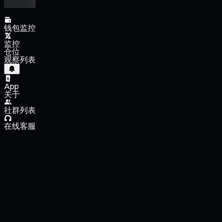
钱包监控
监控
仓位
观察列表
App
关于
社群列表
在线客服