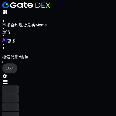
市场
合约
现货
兑换
Meme
邀请
更多
搜索代币/钱包
/
活动